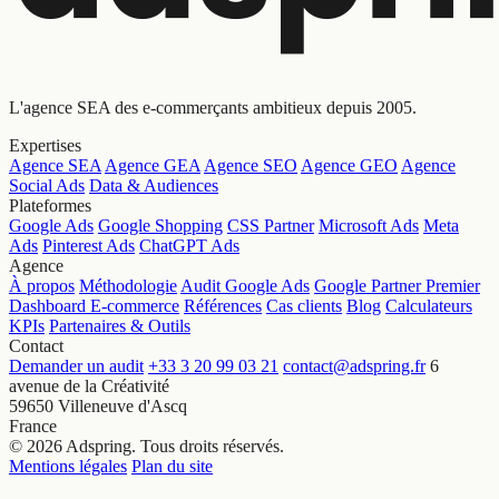
L'agence SEA des e-commerçants ambitieux depuis 2005.
Expertises
Agence SEA
Agence GEA
Agence SEO
Agence GEO
Agence
Social Ads
Data & Audiences
Plateformes
Google Ads
Google Shopping
CSS Partner
Microsoft Ads
Meta
Ads
Pinterest Ads
ChatGPT Ads
Agence
À propos
Méthodologie
Audit Google Ads
Google Partner Premier
Dashboard E-commerce
Références
Cas clients
Blog
Calculateurs
KPIs
Partenaires & Outils
Contact
Demander un audit
+33 3 20 99 03 21
contact@adspring.fr
6
avenue de la Créativité
59650 Villeneuve d'Ascq
France
© 2026 Adspring. Tous droits réservés.
Mentions légales
Plan du site