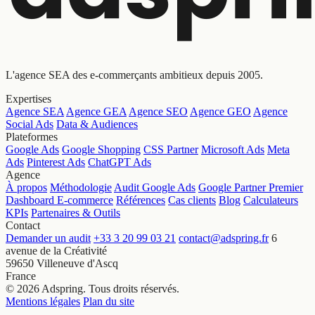
L'agence SEA des e-commerçants ambitieux depuis 2005.
Expertises
Agence SEA
Agence GEA
Agence SEO
Agence GEO
Agence
Social Ads
Data & Audiences
Plateformes
Google Ads
Google Shopping
CSS Partner
Microsoft Ads
Meta
Ads
Pinterest Ads
ChatGPT Ads
Agence
À propos
Méthodologie
Audit Google Ads
Google Partner Premier
Dashboard E-commerce
Références
Cas clients
Blog
Calculateurs
KPIs
Partenaires & Outils
Contact
Demander un audit
+33 3 20 99 03 21
contact@adspring.fr
6
avenue de la Créativité
59650 Villeneuve d'Ascq
France
© 2026 Adspring. Tous droits réservés.
Mentions légales
Plan du site