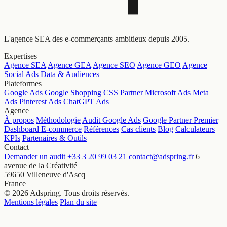
L'agence SEA des e-commerçants ambitieux depuis 2005.
Expertises
Agence SEA
Agence GEA
Agence SEO
Agence GEO
Agence
Social Ads
Data & Audiences
Plateformes
Google Ads
Google Shopping
CSS Partner
Microsoft Ads
Meta
Ads
Pinterest Ads
ChatGPT Ads
Agence
À propos
Méthodologie
Audit Google Ads
Google Partner Premier
Dashboard E-commerce
Références
Cas clients
Blog
Calculateurs
KPIs
Partenaires & Outils
Contact
Demander un audit
+33 3 20 99 03 21
contact@adspring.fr
6
avenue de la Créativité
59650 Villeneuve d'Ascq
France
© 2026 Adspring. Tous droits réservés.
Mentions légales
Plan du site