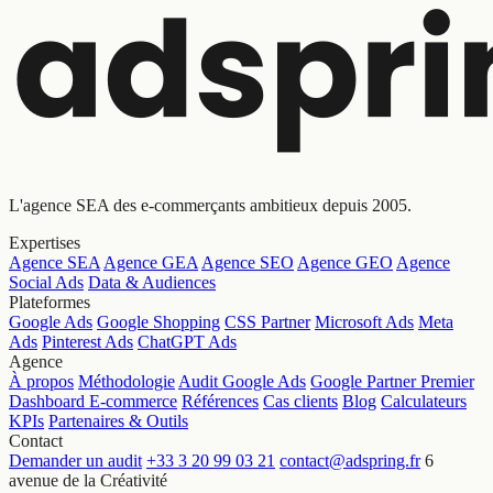
L'agence SEA des e-commerçants ambitieux depuis 2005.
Expertises
Agence SEA
Agence GEA
Agence SEO
Agence GEO
Agence
Social Ads
Data & Audiences
Plateformes
Google Ads
Google Shopping
CSS Partner
Microsoft Ads
Meta
Ads
Pinterest Ads
ChatGPT Ads
Agence
À propos
Méthodologie
Audit Google Ads
Google Partner Premier
Dashboard E-commerce
Références
Cas clients
Blog
Calculateurs
KPIs
Partenaires & Outils
Contact
Demander un audit
+33 3 20 99 03 21
contact@adspring.fr
6
avenue de la Créativité