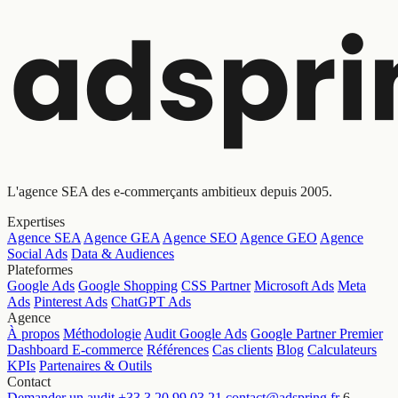
L'agence SEA des e-commerçants ambitieux depuis 2005.
Expertises
Agence SEA
Agence GEA
Agence SEO
Agence GEO
Agence
Social Ads
Data & Audiences
Plateformes
Google Ads
Google Shopping
CSS Partner
Microsoft Ads
Meta
Ads
Pinterest Ads
ChatGPT Ads
Agence
À propos
Méthodologie
Audit Google Ads
Google Partner Premier
Dashboard E-commerce
Références
Cas clients
Blog
Calculateurs
KPIs
Partenaires & Outils
Contact
Demander un audit
+33 3 20 99 03 21
contact@adspring.fr
6