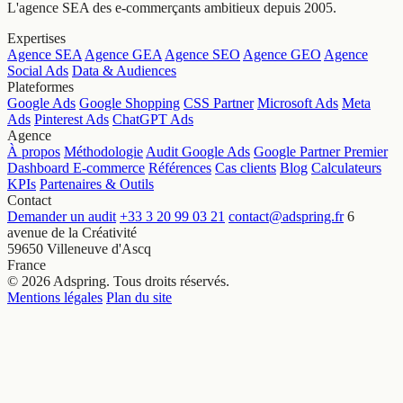
L'agence SEA des e-commerçants ambitieux depuis 2005.
Expertises
Agence SEA
Agence GEA
Agence SEO
Agence GEO
Agence
Social Ads
Data & Audiences
Plateformes
Google Ads
Google Shopping
CSS Partner
Microsoft Ads
Meta
Ads
Pinterest Ads
ChatGPT Ads
Agence
À propos
Méthodologie
Audit Google Ads
Google Partner Premier
Dashboard E-commerce
Références
Cas clients
Blog
Calculateurs
KPIs
Partenaires & Outils
Contact
Demander un audit
+33 3 20 99 03 21
contact@adspring.fr
6
avenue de la Créativité
59650 Villeneuve d'Ascq
France
© 2026 Adspring. Tous droits réservés.
Mentions légales
Plan du site