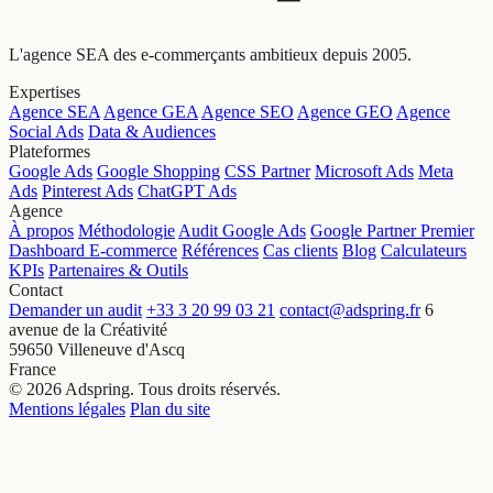
L'agence SEA des e-commerçants ambitieux depuis 2005.
Expertises
Agence SEA
Agence GEA
Agence SEO
Agence GEO
Agence
Social Ads
Data & Audiences
Plateformes
Google Ads
Google Shopping
CSS Partner
Microsoft Ads
Meta
Ads
Pinterest Ads
ChatGPT Ads
Agence
À propos
Méthodologie
Audit Google Ads
Google Partner Premier
Dashboard E-commerce
Références
Cas clients
Blog
Calculateurs
KPIs
Partenaires & Outils
Contact
Demander un audit
+33 3 20 99 03 21
contact@adspring.fr
6
avenue de la Créativité
59650 Villeneuve d'Ascq
France
© 2026 Adspring. Tous droits réservés.
Mentions légales
Plan du site