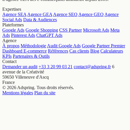
Expertises
Agence SEA
Agence GEA
Agence SEO
Agence GEO
Agence
Social Ads
Data & Audiences
Plateformes
Google Ads
Google Shopping
CSS Partner
Microsoft Ads
Meta
Ads
Pinterest Ads
ChatGPT Ads
Agence
À propos
Méthodologie
Audit Google Ads
Google Partner Premier
Dashboard E-commerce
Références
Cas clients
Blog
Calculateurs
KPIs
Partenaires & Outils
Contact
Demander un audit
+33 3 20 99 03 21
contact@adspring.fr
6
avenue de la Créativité
59650 Villeneuve d'Ascq
France
© 2026 Adspring. Tous droits réservés.
Mentions légales
Plan du site