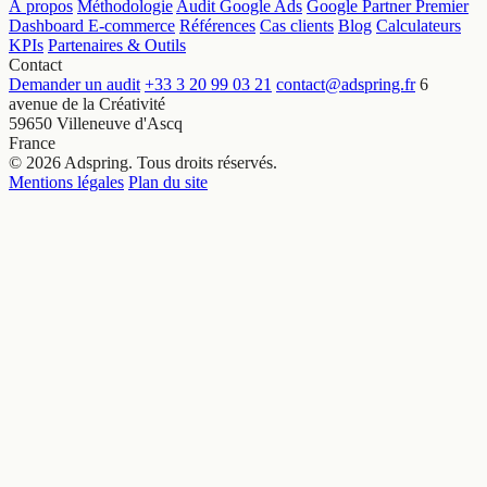
À propos
Méthodologie
Audit Google Ads
Google Partner Premier
Dashboard E-commerce
Références
Cas clients
Blog
Calculateurs
KPIs
Partenaires & Outils
Contact
Demander un audit
+33 3 20 99 03 21
contact@adspring.fr
6
avenue de la Créativité
59650 Villeneuve d'Ascq
France
© 2026 Adspring. Tous droits réservés.
Mentions légales
Plan du site