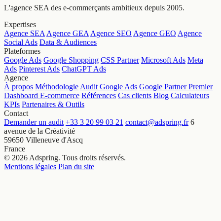
L'agence SEA des e-commerçants ambitieux depuis 2005.
Expertises
Agence SEA
Agence GEA
Agence SEO
Agence GEO
Agence
Social Ads
Data & Audiences
Plateformes
Google Ads
Google Shopping
CSS Partner
Microsoft Ads
Meta
Ads
Pinterest Ads
ChatGPT Ads
Agence
À propos
Méthodologie
Audit Google Ads
Google Partner Premier
Dashboard E-commerce
Références
Cas clients
Blog
Calculateurs
KPIs
Partenaires & Outils
Contact
Demander un audit
+33 3 20 99 03 21
contact@adspring.fr
6
avenue de la Créativité
59650 Villeneuve d'Ascq
France
© 2026 Adspring. Tous droits réservés.
Mentions légales
Plan du site