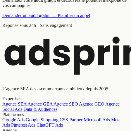
Demandez votre audit gratuit et découvrez le potentiel inexploité de
vos campagnes.
Demander un audit gratuit
→
Planifier un appel
Réponse sous 24h - Sans engagement
L'agence SEA des e-commerçants ambitieux depuis 2005.
Expertises
Agence SEA
Agence GEA
Agence SEO
Agence GEO
Agence
Social Ads
Data & Audiences
Plateformes
Google Ads
Google Shopping
CSS Partner
Microsoft Ads
Meta
Ads
Pinterest Ads
ChatGPT Ads
Agence