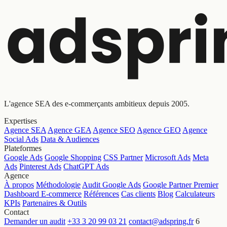
L'agence SEA des e-commerçants ambitieux depuis 2005.
Expertises
Agence SEA
Agence GEA
Agence SEO
Agence GEO
Agence
Social Ads
Data & Audiences
Plateformes
Google Ads
Google Shopping
CSS Partner
Microsoft Ads
Meta
Ads
Pinterest Ads
ChatGPT Ads
Agence
À propos
Méthodologie
Audit Google Ads
Google Partner Premier
Dashboard E-commerce
Références
Cas clients
Blog
Calculateurs
KPIs
Partenaires & Outils
Contact
Demander un audit
+33 3 20 99 03 21
contact@adspring.fr
6