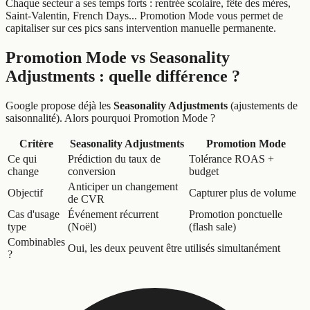
Chaque secteur a ses temps forts : rentrée scolaire, fête des mères,
Saint-Valentin, French Days... Promotion Mode vous permet de
capitaliser sur ces pics sans intervention manuelle permanente.
Promotion Mode vs Seasonality
Adjustments : quelle différence ?
Google propose déjà les
Seasonality Adjustments
(ajustements de
saisonnalité). Alors pourquoi Promotion Mode ?
Critère
Seasonality Adjustments
Promotion Mode
Ce qui
Prédiction du taux de
Tolérance ROAS +
change
conversion
budget
Anticiper un changement
Objectif
Capturer plus de volume
de CVR
Cas d'usage
Événement récurrent
Promotion ponctuelle
type
(Noël)
(flash sale)
Combinables
Oui, les deux peuvent être utilisés simultanément
?