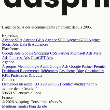
L'agence SEA des e-commerçants ambitieux depuis 2005.
Expertises
Agence SEA
Agence GEA
Agence SEO
Agence GEO
Agence
Social Ads
Data & Audiences
Plateformes
Google Ads
Google Shopping
CSS Partner
Microsoft Ads
Meta
Ads
Pinterest Ads
ChatGPT Ads
Agence
À propos
Méthodologie
Audit Google Ads
Google Partner Premier
Dashboard E-commerce
Références
Cas clients
Blog
Calculateurs
KPIs
Partenaires & Outils
Contact
Demander un audit
+33 3 20 99 03 21
contact@adspring.fr
6
avenue de la Créativité
59650 Villeneuve d'Ascq
France
© 2026 Adspring. Tous droits réservés.
Mentions légales
Plan du site