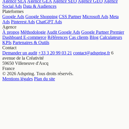
Agence SEA
Agence GEA
Agence SEO
Agence GEO
Agence
Social Ads
Data & Audiences
Plateformes
Google Ads
Google Shopping
CSS Partner
Microsoft Ads
Meta
Ads
Pinterest Ads
ChatGPT Ads
Agence
À propos
Méthodologie
Audit Google Ads
Google Partner Premier
Dashboard E-commerce
Références
Cas clients
Blog
Calculateurs
KPIs
Partenaires & Outils
Contact
Demander un audit
+33 3 20 99 03 21
contact@adspring.fr
6
avenue de la Créativité
59650 Villeneuve d'Ascq
France
© 2026 Adspring. Tous droits réservés.
Mentions légales
Plan du site