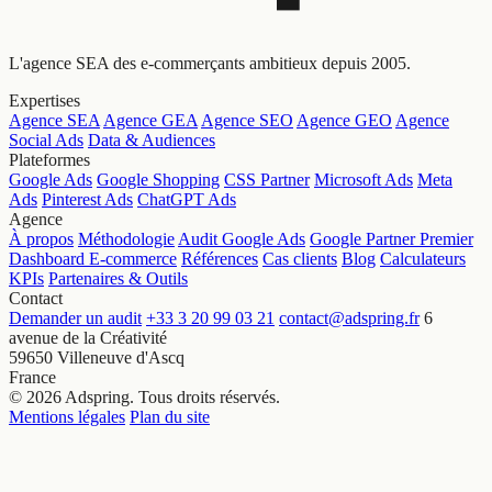
L'agence SEA des e-commerçants ambitieux depuis 2005.
Expertises
Agence SEA
Agence GEA
Agence SEO
Agence GEO
Agence
Social Ads
Data & Audiences
Plateformes
Google Ads
Google Shopping
CSS Partner
Microsoft Ads
Meta
Ads
Pinterest Ads
ChatGPT Ads
Agence
À propos
Méthodologie
Audit Google Ads
Google Partner Premier
Dashboard E-commerce
Références
Cas clients
Blog
Calculateurs
KPIs
Partenaires & Outils
Contact
Demander un audit
+33 3 20 99 03 21
contact@adspring.fr
6
avenue de la Créativité
59650 Villeneuve d'Ascq
France
© 2026 Adspring. Tous droits réservés.
Mentions légales
Plan du site