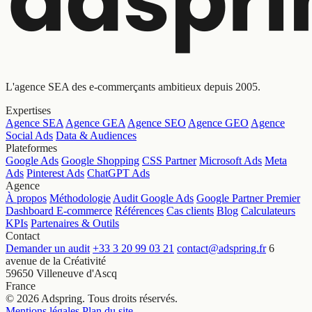
L'agence SEA des e-commerçants ambitieux depuis 2005.
Expertises
Agence SEA
Agence GEA
Agence SEO
Agence GEO
Agence
Social Ads
Data & Audiences
Plateformes
Google Ads
Google Shopping
CSS Partner
Microsoft Ads
Meta
Ads
Pinterest Ads
ChatGPT Ads
Agence
À propos
Méthodologie
Audit Google Ads
Google Partner Premier
Dashboard E-commerce
Références
Cas clients
Blog
Calculateurs
KPIs
Partenaires & Outils
Contact
Demander un audit
+33 3 20 99 03 21
contact@adspring.fr
6
avenue de la Créativité
59650 Villeneuve d'Ascq
France
© 2026 Adspring. Tous droits réservés.
Mentions légales
Plan du site