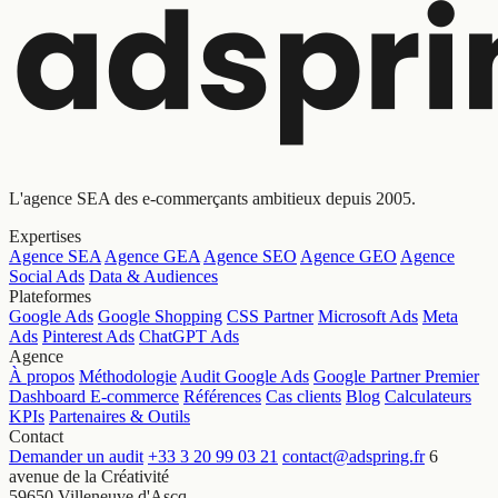
L'agence SEA des e-commerçants ambitieux depuis 2005.
Expertises
Agence SEA
Agence GEA
Agence SEO
Agence GEO
Agence
Social Ads
Data & Audiences
Plateformes
Google Ads
Google Shopping
CSS Partner
Microsoft Ads
Meta
Ads
Pinterest Ads
ChatGPT Ads
Agence
À propos
Méthodologie
Audit Google Ads
Google Partner Premier
Dashboard E-commerce
Références
Cas clients
Blog
Calculateurs
KPIs
Partenaires & Outils
Contact
Demander un audit
+33 3 20 99 03 21
contact@adspring.fr
6
avenue de la Créativité
59650 Villeneuve d'Ascq