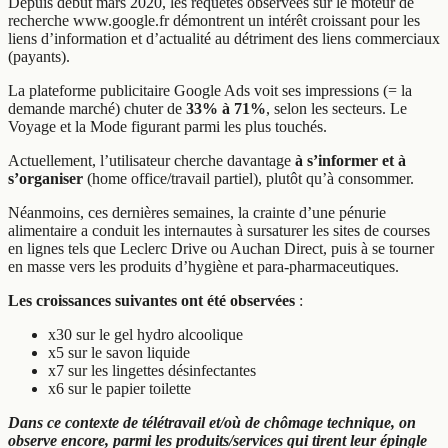
Depuis début mars 2020, les requêtes observées sur le moteur de
recherche www.google.fr démontrent un intérêt croissant pour les
liens d’information et d’actualité au détriment des liens commerciaux
(payants).
La plateforme publicitaire Google Ads voit ses impressions (= la
demande marché) chuter de
33% à 71%
, selon les secteurs. Le
Voyage et la Mode figurant parmi les plus touchés.
Actuellement, l’utilisateur cherche davantage
à s’informer et à
s’organiser
(home office/travail partiel), plutôt qu’à consommer.
Néanmoins, ces dernières semaines, la crainte d’une pénurie
alimentaire a conduit les internautes à sursaturer les sites de courses
en lignes tels que Leclerc Drive ou Auchan Direct, puis à se tourner
en masse vers les produits d’hygiène et para-pharmaceutiques.
Les croissances suivantes ont été observées
:
x30 sur le gel hydro alcoolique
x5 sur le savon liquide
x7 sur les lingettes désinfectantes
x6 sur le papier toilette
Dans ce contexte de télétravail et/où de chômage technique, on
observe encore, parmi les produits/services qui tirent leur épingle