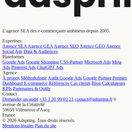
L'agence SEA des e-commerçants ambitieux depuis 2005.
Expertises
Agence SEA
Agence GEA
Agence SEO
Agence GEO
Agence
Social Ads
Data & Audiences
Plateformes
Google Ads
Google Shopping
CSS Partner
Microsoft Ads
Meta
Ads
Pinterest Ads
ChatGPT Ads
Agence
À propos
Méthodologie
Audit Google Ads
Google Partner Premier
Dashboard E-commerce
Références
Cas clients
Blog
Calculateurs
KPIs
Partenaires & Outils
Contact
Demander un audit
+33 3 20 99 03 21
contact@adspring.fr
6
avenue de la Créativité
59650 Villeneuve d'Ascq
France
© 2026 Adspring. Tous droits réservés.
Mentions légales
Plan du site