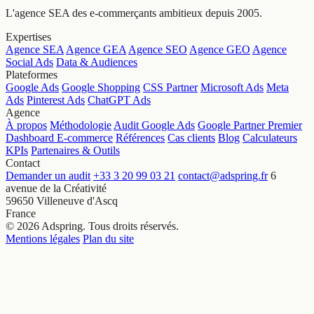
L'agence SEA des e-commerçants ambitieux depuis 2005.
Expertises
Agence SEA
Agence GEA
Agence SEO
Agence GEO
Agence
Social Ads
Data & Audiences
Plateformes
Google Ads
Google Shopping
CSS Partner
Microsoft Ads
Meta
Ads
Pinterest Ads
ChatGPT Ads
Agence
À propos
Méthodologie
Audit Google Ads
Google Partner Premier
Dashboard E-commerce
Références
Cas clients
Blog
Calculateurs
KPIs
Partenaires & Outils
Contact
Demander un audit
+33 3 20 99 03 21
contact@adspring.fr
6
avenue de la Créativité
59650 Villeneuve d'Ascq
France
© 2026 Adspring. Tous droits réservés.
Mentions légales
Plan du site