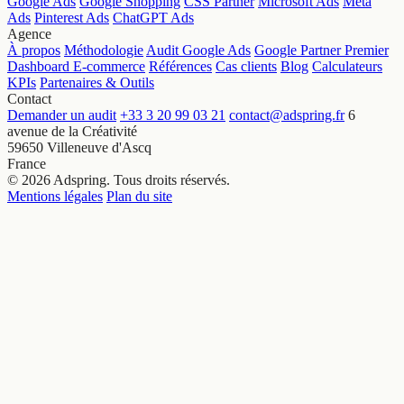
Google Ads
Google Shopping
CSS Partner
Microsoft Ads
Meta
Ads
Pinterest Ads
ChatGPT Ads
Agence
À propos
Méthodologie
Audit Google Ads
Google Partner Premier
Dashboard E-commerce
Références
Cas clients
Blog
Calculateurs
KPIs
Partenaires & Outils
Contact
Demander un audit
+33 3 20 99 03 21
contact@adspring.fr
6
avenue de la Créativité
59650 Villeneuve d'Ascq
France
© 2026 Adspring. Tous droits réservés.
Mentions légales
Plan du site